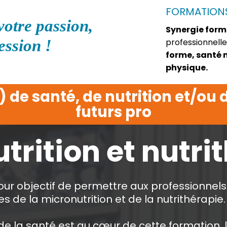
FORMATIONS
votre passion,
Synergie for
ession !
professionnelle
forme, santé n
physique.
) de santé, de nutrition et/ou 
futurs pro
trition et nutri
ur objectif de permettre aux professionnels 
es de la micronutrition et de la nutrithérapie.
e la santé est au cœur de cette formation, 