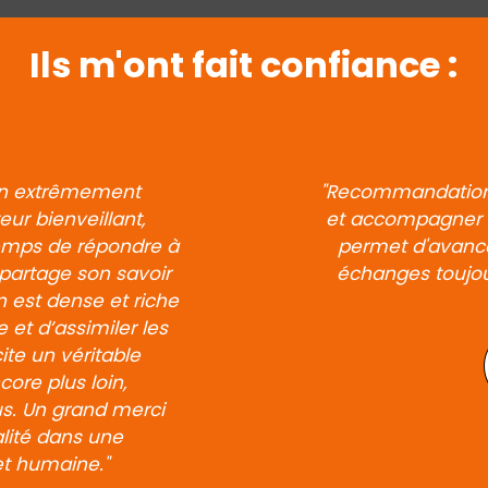
Ils m'ont fait confiance :
ion extrêmement
"Recommandation à
ur bienveillant,
et accompagner en
 temps de répondre à
permet d'avance
 partage son savoir
échanges toujour
 est dense et riche
et d’assimiler les
te un véritable
ore plus loin,
us. Un grand merci
lité dans une
et humaine."