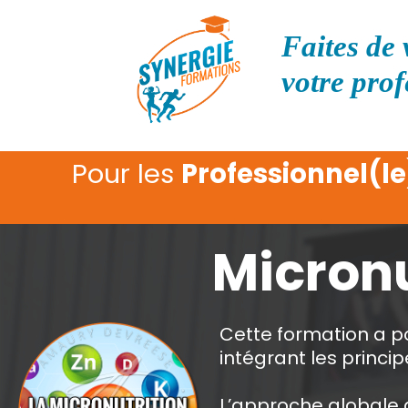
Faites de 
votre prof
Pour les
Professionnel(le
Micronu
Cette formation a po
intégrant les princip
L’approche globale d